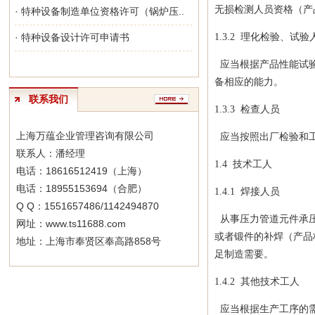
无损检测人员资格（产
· 特种设备制造单位资格许可（锅炉压..
· 特种设备设计许可申请书
1.3.2 理化检验、试验
应当根据产品性能试验
备相应的能力。
联系我们
1.3.3 检查人员
上海万蕴企业管理咨询有限公司
应当按照出厂检验和工
联系人：潘经理
1.4
技术工人
电话：18616512419（上海）
电话：18955153694（合肥）
1.4.1 焊接人员
Q Q：1551657486/1142494870
从事压力管道元件承压
网址：www.ts11688.com
或者锻件的补焊（产品
地址：上海市奉贤区奉高路858号
足制造需要。
1.4.2 其他技术工人
应当根据生产工序的需